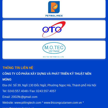
THÔNG TIN LIÊN HỆ
CÔNG TY CỔ PHẦN XÂY DỰNG VÀ PHÁT TRIỂN KỸ THUẬT NỀN
MÓNG
Địa chỉ: Số 39, Ngõ 130 Đốc Ngữ, Phường Ngọc Hà, Thành phố Hà Nội
Tel: 0243.557.4048 / Fax: 0243.557.4057
Email: 2002ftc@gmail.com
Website: www.pillingtech.com * www.thicongcularsen.com.vn *