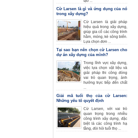
tạo ...
Cừ Larsen là gì và ứng dụng của nó
trong xây dựng?
Cừ Larsen là giải pháp
hiệu quả trong xây dựng,
giúp gia cố các công trình
hầm, móng, kè sông biển.
Lựa chọn đơn ...
Tại sao bạn nên chọn cừ Larsen cho
dự án xây dựng của mình?
Trong lĩnh vực xây dựng,
việc lựa chọn vật liệu và
giải pháp thi công đóng
vai trò quan trọng, ảnh
hưởng trực tiếp đến chất
...
Giải mã tuổi thọ của cừ Larsen:
Những yếu tố quyết định
Cừ Larsen, với vai trò
quan trọng trong nhiều
công trình xây dựng, đặc
biệt là các công trình hạ
tầng, đòi hỏi tuổi thọ ...