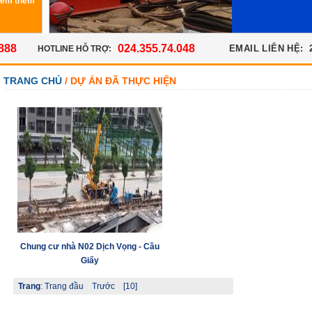
Xem thêm
888
024.355.74.048
EMAIL LIÊN HỆ:
HOTLINE HỖ TRỢ:
TRANG CHỦ
/ DỰ ÁN ĐÃ THỰC HIỆN
Chung cư nhà N02 Dịch Vọng - Cầu
Giấy
Trang
:
Trang đầu
Trước
[10]