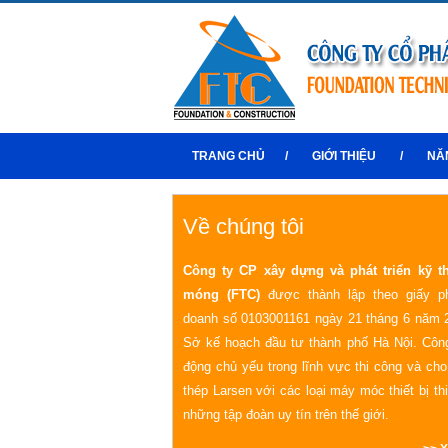
TRANG CHỦ
/
GIỚI THIỆU
/
NĂ
Về chúng tôi
Công ty CP xây dựng và phát triển kỹ t
móng (FTC)
được thành lập theo giấy p
doanh số 0103001161 ngày 21 tháng 6 năm 
Sở kế hoạch đầu tư thành phố Hà Nội. Công
động chủ yếu trong lĩnh vực thi công và ch
thép Larsen với các loại máy móc thiết bị th
những tập đoàn uy tín trên thế giới.