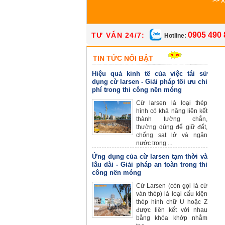
>> 
0905 490 
TƯ VẤN 24/7:
Hotline:
TIN TỨC NỔI BẬT
Hiệu quả kinh tế của việc tái sử
dụng cừ larsen - Giải pháp tối ưu chi
phí trong thi công nền móng
Cừ larsen là loại thép
hình có khả năng liên kết
thành tường chắn,
thường dùng để giữ đất,
chống sạt lở và ngăn
nước trong ...
Ứng dụng của cừ larsen tạm thời và
lâu dài - Giải pháp an toàn trong thi
công nền móng
Cừ Larsen (còn gọi là cừ
ván thép) là loại cấu kiện
thép hình chữ U hoặc Z
được liên kết với nhau
bằng khóa khớp nhằm