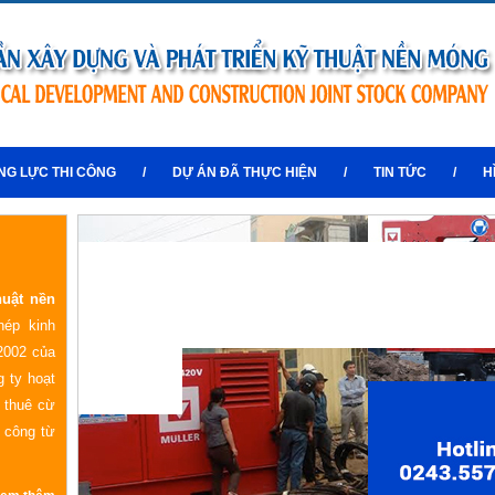
NG LỰC THI CÔNG
/
DỰ ÁN ĐÃ THỰC HIỆN
/
TIN TỨC
/
H
huật nền
hép kinh
2002 của
 ty hoạt
o thuê cừ
i công từ