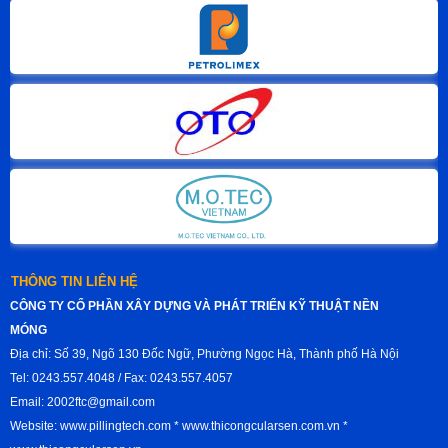
THÔNG TIN LIÊN HỆ
CÔNG TY CỔ PHẦN XÂY DỰNG VÀ PHÁT TRIỂN KỸ THUẬT NỀN
MÓNG
Địa chỉ: Số 39, Ngõ 130 Đốc Ngữ, Phường Ngọc Hà, Thành phố Hà Nội
Tel: 0243.557.4048 / Fax: 0243.557.4057
Email: 2002ftc@gmail.com
Website: www.pillingtech.com * www.thicongcularsen.com.vn *