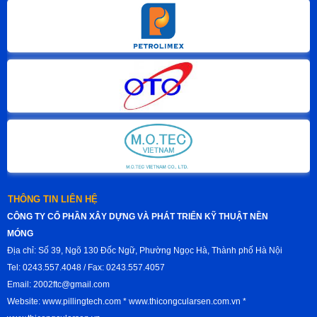
THÔNG TIN LIÊN HỆ
CÔNG TY CỔ PHẦN XÂY DỰNG VÀ PHÁT TRIỂN KỸ THUẬT NỀN
MÓNG
Địa chỉ: Số 39, Ngõ 130 Đốc Ngữ, Phường Ngọc Hà, Thành phố Hà Nội
Tel: 0243.557.4048 / Fax: 0243.557.4057
Email: 2002ftc@gmail.com
Website: www.pillingtech.com * www.thicongcularsen.com.vn *