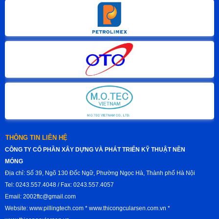
THÔNG TIN LIÊN HỆ
CÔNG TY CỔ PHẦN XÂY DỰNG VÀ PHÁT TRIỂN KỸ THUẬT NỀN
MÓNG
Địa chỉ: Số 39, Ngõ 130 Đốc Ngữ, Phường Ngọc Hà, Thành phố Hà Nội
Tel: 0243.557.4048 / Fax: 0243.557.4057
Email: 2002ftc@gmail.com
Website: www.pillingtech.com * www.thicongcularsen.com.vn *