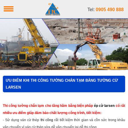
Tel:
0905 490 888
ƯU ĐIỂM KHI THI CÔNG TƯỜNG CHẮN TẠM BẰNG TƯỜNG CỪ
LARSEN
Thi công tường chắn tạm cho tầng hầm bằng biện pháp
ép cừ larsen
có rất
nhiều ưu điểm giúp đảm bảo chất lượng công trình, tiết kiệm:
- Sử dụng ván cừ thép
thi công
rất tiết kiệm thời gian và cồn sức trong khâu
vận chuyển vì ván cừ thép vừa dễ vận chuyển lại dễ thi công.