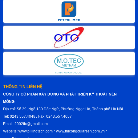
THÔNG TIN LIÊN HỆ
CÔNG TY CỔ PHẦN XÂY DỰNG VÀ PHÁT TRIỂN KỸ THUẬT NỀN
MÓNG
Địa chỉ: Số 39, Ngõ 130 Đốc Ngữ, Phường Ngọc Hà, Thành phố Hà Nội
Tel: 0243.557.4048 / Fax: 0243.557.4057
Email: 2002ftc@gmail.com
Website: www.pillingtech.com * www.thicongcularsen.com.vn *