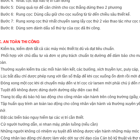
- Bước 4: Nhấc cọc đ­ặt vào vị trí cần đóng
- Bước 5: Dùng quả rọi để căn chỉnh cho cọc thẳng đứng theo 2 ph­ương
- Bước 6: Rung cọc: Dùng cẩu giữ cho cọc xuống từ từ đến chiều sâu thiết kế.
- Bước 7: Rung xong cọc thứ nhất chuyển sang lấy cọc thứ 2 vào thao tác như­ cọc 
- Bước 8: Dùng sơn đánh dấu số thứ tự của cọc đã thi công.
C. AN TOÀN THI CÔNG
- Kiểm tra, kiểm định tất cả các máy móc thiết bị đủ và đạt tiêu chuẩn.
- Phối hợp với chủ đầu tư và đơn vị phụ trách chuẩn bị đư­ờng để đảm bảo cho má
toàn.
- Th­ường xuyên kiểm tra các mối hàn liên kết, các bulông, xích truyền lực, puly cá
- Lúc bắt đầu chỉ đ­ược phép rung với tần số thấp để khi cọc xuống ổn định rồi mới
- Đóng xong một cọc khi di chuyển máy đến vị trí cọc cừ larsen mới phải chú ý đến n
- Tuyệt đối không đư­ợc đứng d­ưới đ­ường dây điện cao thế.
- Trang bị đầy đủ bảo hộ lao động cho công nhân vận hành trên công tr­ường (giầy
- Tập huấn quy trình an toàn lao động cho công nhân vận hành và thư­ờng xuyên yêu
nhở.
- Đặt các biển báo nguy hiểm tại các vị trí cần thiết.
- Cử ng­ười hư­ớng dẫn, xi nhan máy, phân luồng (nếu cần)
- Những ng­ười không có nhiệm vụ tuyệt đối không đư­ợc vận hành những máy móc thi
- Công nhân lao động chỉ đ­ược làm việc d­ới sự chỉ đạo của Cán bộ kỹ thuật và thợ