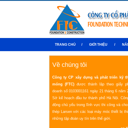
TRANG CHỦ
/
GIỚI THIỆU
/
NĂ
Về chúng tôi
Công ty CP xây dựng và phát triển kỹ t
móng (FTC)
được thành lập theo giấy p
doanh số 0103001161 ngày 21 tháng 6 năm 
Sở kế hoạch đầu tư thành phố Hà Nội. Công
động chủ yếu trong lĩnh vực thi công và ch
thép Larsen với các loại máy móc thiết bị th
những tập đoàn uy tín trên thế giới.