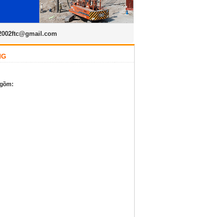
2002ftc@gmail.com
NG
o gồm: