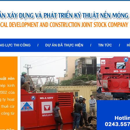
NG LỰC THI CÔNG
/
DỰ ÁN ĐÃ THỰC HIỆN
/
TIN TỨC
/
H
huật nền
hép kinh
2002 của
 ty hoạt
o thuê cừ
i công từ