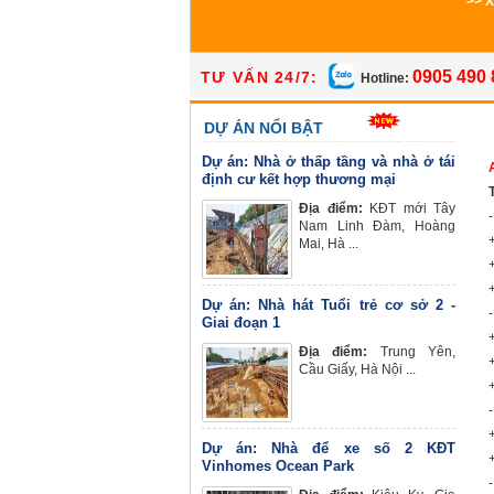
>> 
0905 490 
TƯ VẤN 24/7:
Hotline:
DỰ ÁN NỔI BẬT
Dự án: Nhà ở thấp tầng và nhà ở tái
định cư kết hợp thương mại
Địa điểm:
KĐT mới Tây
Nam Linh Đàm, Hoàng
Mai, Hà ...
Dự án: Nhà hát Tuổi trẻ cơ sở 2 -
Giai đoạn 1
Địa điểm:
Trung Yên,
Cầu Giấy, Hà Nội ...
Dự án: Nhà để xe số 2 KĐT
Vinhomes Ocean Park