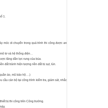
số 1.
y móc di chuyển trong quá trình thi công đ­ược an
p, mô tơ và hệ thống điện…
 được tăng dần lực rung của búa.
ền đất tránh hiện tượng nền đất bị sụt, lún.
, quần áo, mũ bảo hộ….)
 cầu cán bộ tại công trình kiểm tra, giám sát, nhắc
ết bị thi công trên Công tr­ường.
 máy.