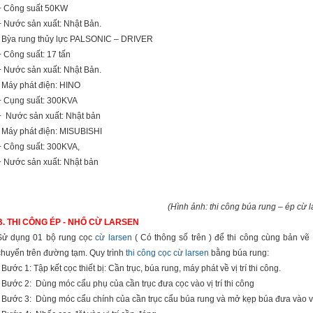
+ Công suất 50KW
+ Nư­ớc sản xuất: Nhật Bản.
- Bỳa rung thủy lực PALSONIC – DRIVER
+ Công suất: 17 tấn
+ N­ước sản xuất: Nhật Bản.
- Máy phát điện: HINO
+ Cụng suất: 300KVA
+ Nư­ớc sản xuất: Nhật bản
- Máy phát điện: MISUBISHI
+ Công suất: 300KVA,
+ N­ước sản xuất: Nhật bản
(Hình ảnh: thi công búa rung – ép cừ l
B. THI CÔNG ÉP - NHỔ CỪ LARSEN
Sử dụng 01 bộ rung cọc
cừ larsen
( Có thông số trên ) để thi công cùng bản vẽ
chuyển trên đ­ường tạm. Quy trình
thi công cọc cừ larsen
bằng búa rung:
- Bước 1: Tập kết cọc thiết bị: Cần trục, búa rung, máy phát về vị trí thi công.
- Bước 2: Dùng móc cẩu phụ của cần trục đ­ưa cọc vào vị trí thi công
- Bước 3: Dùng móc cẩu chính của cần trục cẩu búa rung và mở kẹp búa đ­ưa vào vị 