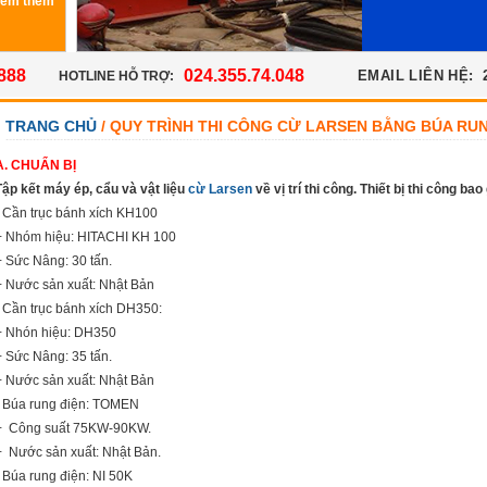
Xem thêm
888
024.355.74.048
EMAIL LIÊN HỆ:
HOTLINE HỖ TRỢ:
TRANG CHỦ
/ QUY TRÌNH THI CÔNG CỪ LARSEN BẰNG BÚA RU
A. CHUẨN BỊ
Tập kết máy ép, cẩu và vật liệu
cừ Larsen
về vị trí thi công. Thiết bị thi công ba
- Cần trục bánh xích KH100
+ Nhóm hiệu: HITACHI KH 100
+ Sức Nâng: 30 tấn.
+ N­ước sản xuất: Nhật Bản
- Cần trục bánh xích DH350:
+ Nhón hiệu: DH350
+ Sức Nâng: 35 tấn.
+ Nư­ớc sản xuất: Nhật Bản
- Búa rung điện: TOMEN
+ Công suất 75KW-90KW.
+ N­ước sản xuất: Nhật Bản.
- Búa rung điện: NI 50K