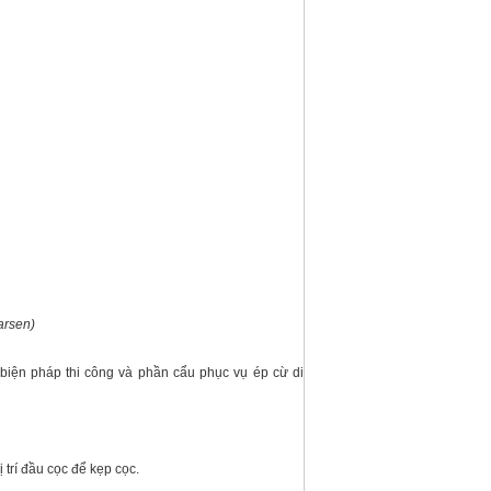
arsen)
 biện pháp thi công và phần cẩu phục vụ ép cừ di
trí đầu cọc để kẹp cọc.