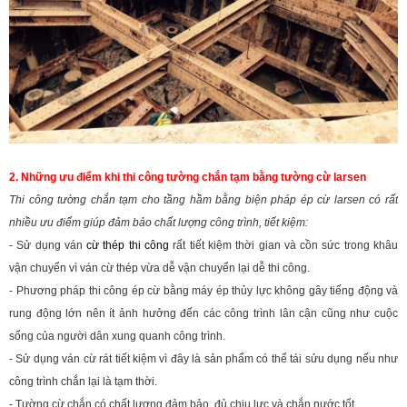
2. Những ưu điểm khi thi công tường chắn tạm bằng tường cừ larsen
Thi công tường chắn tạm cho tầng hầm bằng biện pháp ép cừ larsen có rất
nhiều ưu điểm giúp đảm bảo chất lượng công trình, tiết kiệm:
- Sử dụng ván
cừ thép thi công
rất tiết kiệm thời gian và cồn sức trong khâu
vận chuyển vì ván cừ thép vừa dễ vận chuyển lại dễ thi công.
- Phương pháp thi công ép cừ bằng máy ép thủy lực không gây tiếng động và
rung động lớn nên ít ảnh hưởng đến các công trình lân cận cũng như cuộc
sống của người dân xung quanh công trình.
- Sử dụng ván cừ rát tiết kiệm vì đây là sản phẩm có thể tái sửu dụng nếu như
công trình chắn lại là tạm thời.
- Tường cừ chắn có chất lượng đảm bảo, đủ chịu lực và chắn nước tốt.