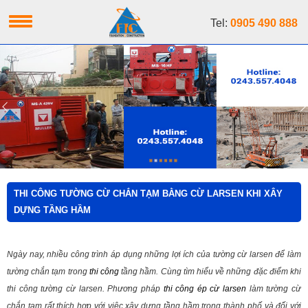
Tel:
0905 490 888
THI CÔNG TƯỜNG CỪ CHẮN TẠM BẰNG CỪ LARSEN KHI XÂY
DỰNG TẦNG HẦM
Ngày nay, nhiều công trình áp dụng những lợi ích của tường cừ larsen để làm
tường chắn tạm trong
thi công
tầng hầm. Cùng tìm hiểu về những đặc điểm khi
thi công tường cừ larsen. Phương pháp
thi công ép cừ larsen
làm tường cừ
chắn tạm rất thích hợp với việc xây dựng tầng hầm trong thành phố và đối với