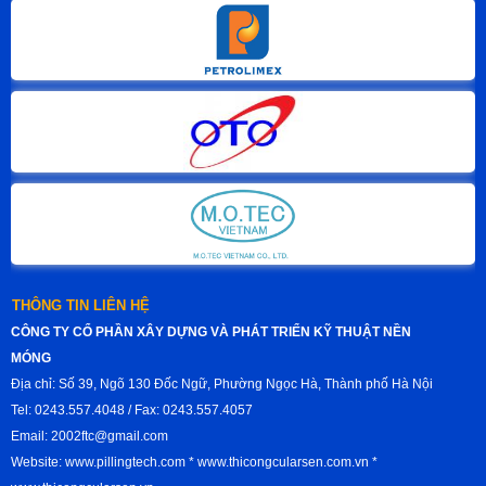
THÔNG TIN LIÊN HỆ
CÔNG TY CỔ PHẦN XÂY DỰNG VÀ PHÁT TRIỂN KỸ THUẬT NỀN
MÓNG
Địa chỉ: Số 39, Ngõ 130 Đốc Ngữ, Phường Ngọc Hà, Thành phố Hà Nội
Tel: 0243.557.4048 / Fax: 0243.557.4057
Email: 2002ftc@gmail.com
Website: www.pillingtech.com * www.thicongcularsen.com.vn *