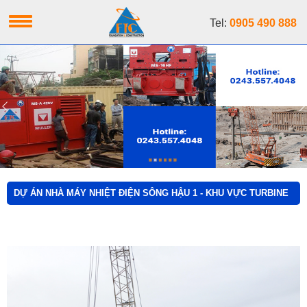
Tel:
0905 490 888
DỰ ÁN NHÀ MÁY NHIỆT ĐIỆN SÔNG HẬU 1 - KHU VỰC TURBINE