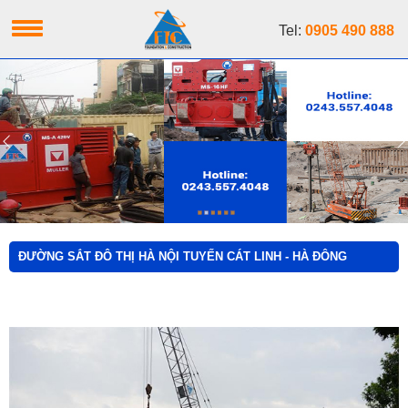
Tel:
0905 490 888
ĐƯỜNG SẮT ĐÔ THỊ HÀ NỘI TUYẾN CÁT LINH - HÀ ĐÔNG