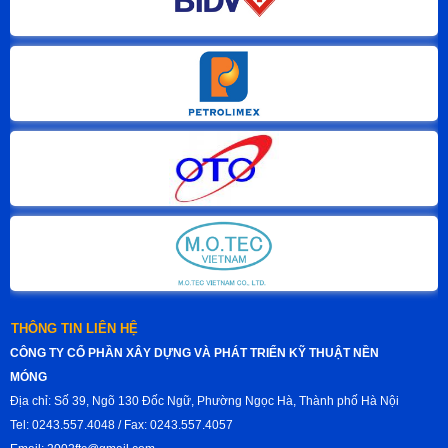
THÔNG TIN LIÊN HỆ
CÔNG TY CỔ PHẦN XÂY DỰNG VÀ PHÁT TRIỂN KỸ THUẬT NỀN
MÓNG
Địa chỉ: Số 39, Ngõ 130 Đốc Ngữ, Phường Ngọc Hà, Thành phố Hà Nội
Tel: 0243.557.4048 / Fax: 0243.557.4057