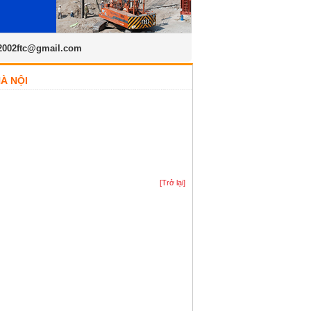
2002ftc@gmail.com
HÀ NỘI
[Trở lại]