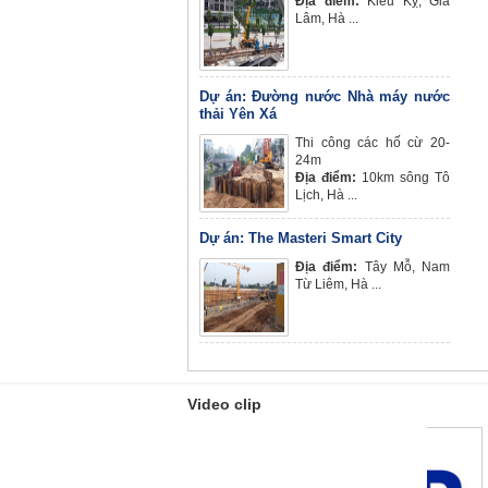
Địa điểm:
Kiêu Kỵ, Gia
Lâm, Hà ...
Dự án: Đường nước Nhà máy nước
thải Yên Xá
Thi công các hố cừ 20-
24m
Địa điểm:
10km sông Tô
Lịch, Hà ...
Dự án: The Masteri Smart City
Địa điểm:
Tây Mỗ, Nam
Từ Liêm, Hà ...
Video clip