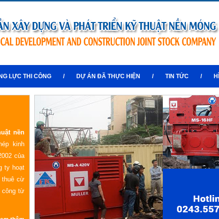
NG LỰC THI CÔNG
/
DỰ ÁN ĐÃ THỰC HIỆN
/
TIN TỨC
/
H
huật nền
hép kinh
2002 của
 ty hoạt
o thuê cừ
i công từ