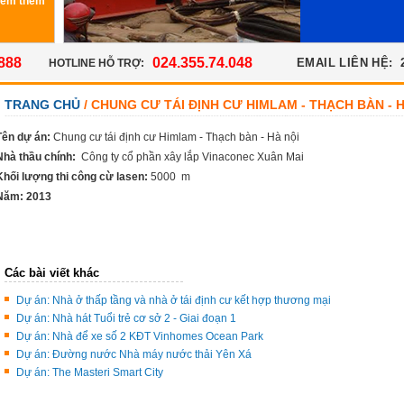
Xem thêm
888
024.355.74.048
EMAIL LIÊN HỆ:
HOTLINE HỖ TRỢ:
TRANG CHỦ
/ CHUNG CƯ TÁI ĐỊNH CƯ HIMLAM - THẠCH BÀN - 
Tên dự án:
Chung cư tái định cư Himlam - Thạch bàn - Hà nội
Nhà thầu chính:
Công ty cổ phần xây lắp Vinaconec Xuân Mai
Khối lượng thi công cừ lasen:
5000 m
Năm: 2013
Các bài viết khác
Dự án: Nhà ở thấp tầng và nhà ở tái định cư kết hợp thương mại
Dự án: Nhà hát Tuổi trẻ cơ sở 2 - Giai đoạn 1
Dự án: Nhà để xe số 2 KĐT Vinhomes Ocean Park
Dự án: Đường nước Nhà máy nước thải Yên Xá
Dự án: The Masteri Smart City