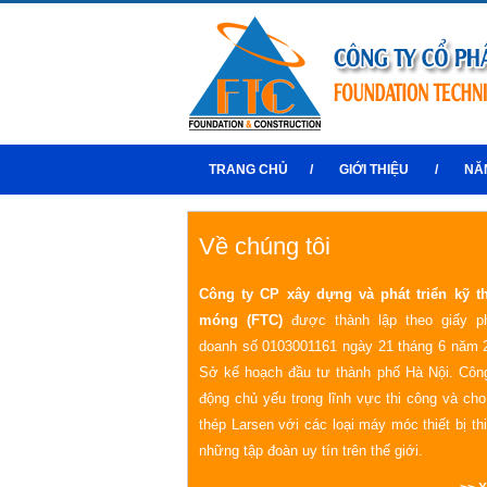
TRANG CHỦ
/
GIỚI THIỆU
/
NĂ
Về chúng tôi
Công ty CP xây dựng và phát triển kỹ t
móng (FTC)
được thành lập theo giấy p
doanh số 0103001161 ngày 21 tháng 6 năm 
Sở kế hoạch đầu tư thành phố Hà Nội. Công
động chủ yếu trong lĩnh vực thi công và ch
thép Larsen với các loại máy móc thiết bị th
những tập đoàn uy tín trên thế giới.