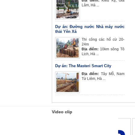
Địa điểm:
Kiêu Kỵ, Gia
Lâm, Hà ...
Dự án: Đường nước Nhà máy nước
thải Yên Xá
Thi công các hố cừ 20-
24m
Địa điểm:
10km sông Tô
Lịch, Hà ...
Dự án: The Masteri Smart City
Địa điểm:
Tây Mỗ, Nam
Từ Liêm, Hà ...
Video clip