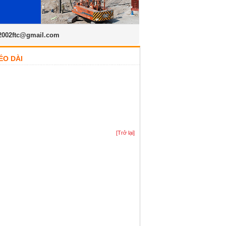
2002ftc@gmail.com
ÉO DÀI
[Trở lại]