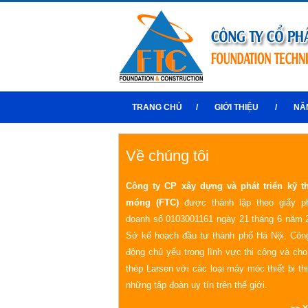
TRANG CHỦ
/
GIỚI THIỆU
/
NĂ
Về chúng tôi
Công ty CP xây dựng và phát triển kỹ t
móng (FTC)
được thành lập theo giấy p
doanh số 0103001161 ngày 21 tháng 6 năm 
Sở kế hoạch đầu tư thành phố Hà Nội. Công
động chủ yếu trong lĩnh vực thi công và ch
thép Larsen với các loại máy móc thiết bị th
những tập đoàn uy tín trên thế giới.