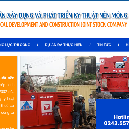
NG LỰC THI CÔNG
/
DỰ ÁN ĐÃ THỰC HIỆN
/
TIN TỨC
/
H
huật nền
hép kinh
2002 của
 ty hoạt
o thuê cừ
i công từ