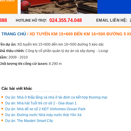
Xem thêm
888
024.355.74.048
EMAIL LIÊN HỆ:
HOTLINE HỖ TRỢ:
TRANG CHỦ
/ XD TUYẾN KM 15+600 ĐẾN KM 16+500 ĐƯỜNG 5 K
Tên dự án:
XD tuyến km 15+600 đến km 16+500 đường 5 kéo dài
Nhà thầu chính:
Công ty cổ phần quản lý dự án và xây dựng - Licogi
Năm:
2009 - 2010
Khối lượng thi công cừ lasen:
8.290 m
Các bài viết khác
Dự án: Nhà ở thấp tầng và nhà ở tái định cư kết hợp thương mại
Dự án: Nhà hát Tuổi trẻ cơ sở 2 - Giai đoạn 1
Dự án: Nhà để xe số 2 KĐT Vinhomes Ocean Park
Dự án: Đường nước Nhà máy nước thải Yên Xá
Dự án: The Masteri Smart City