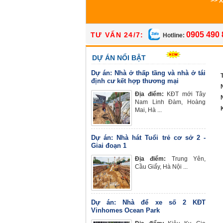
>> 
0905 490 
TƯ VẤN 24/7:
Hotline:
DỰ ÁN NỔI BẬT
Dự án: Nhà ở thấp tầng và nhà ở tái
định cư kết hợp thương mại
Địa điểm:
KĐT mới Tây
Nam Linh Đàm, Hoàng
Mai, Hà ...
Dự án: Nhà hát Tuổi trẻ cơ sở 2 -
Giai đoạn 1
Địa điểm:
Trung Yên,
Cầu Giấy, Hà Nội ...
Dự án: Nhà để xe số 2 KĐT
Vinhomes Ocean Park