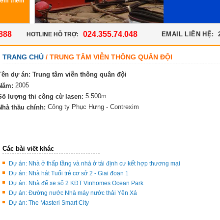
Xem thêm
888
024.355.74.048
EMAIL LIÊN HỆ:
HOTLINE HỖ TRỢ:
TRANG CHỦ
/ TRUNG TÂM VIỄN THÔNG QUÂN ĐỘI
Tên dự án: Trung tâm viễn thông quân đội
2005
Năm:
5.500m
Số lượng thi công cừ lasen:
Công ty Phục Hưng - Contrexim
Nhà thầu chính:
Các bài viết khác
Dự án: Nhà ở thấp tầng và nhà ở tái định cư kết hợp thương mại
Dự án: Nhà hát Tuổi trẻ cơ sở 2 - Giai đoạn 1
Dự án: Nhà để xe số 2 KĐT Vinhomes Ocean Park
Dự án: Đường nước Nhà máy nước thải Yên Xá
Dự án: The Masteri Smart City