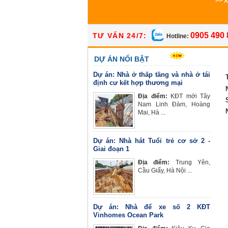
>> 
0905 490 
TƯ VẤN 24/7:
Hotline:
DỰ ÁN NỔI BẬT
Dự án: Nhà ở thấp tầng và nhà ở tái
định cư kết hợp thương mại
Địa điểm:
KĐT mới Tây
Nam Linh Đàm, Hoàng
Mai, Hà ...
Dự án: Nhà hát Tuổi trẻ cơ sở 2 -
Giai đoạn 1
Địa điểm:
Trung Yên,
Cầu Giấy, Hà Nội ...
Dự án: Nhà để xe số 2 KĐT
Vinhomes Ocean Park