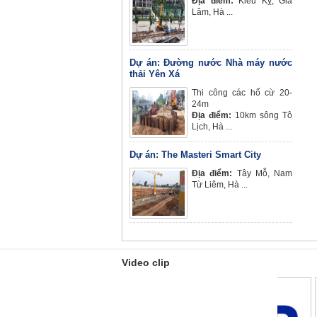
Địa điểm:
Kiêu Kỵ, Gia
Lâm, Hà ...
Dự án: Đường nước Nhà máy nước
thải Yên Xá
Thi công các hố cừ 20-
24m
Địa điểm:
10km sông Tô
Lịch, Hà ...
Dự án: The Masteri Smart City
Địa điểm:
Tây Mỗ, Nam
Từ Liêm, Hà ...
Video clip