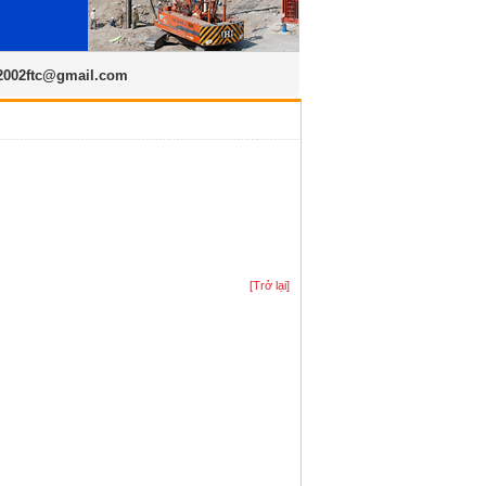
2002ftc@gmail.com
[Trở lại]