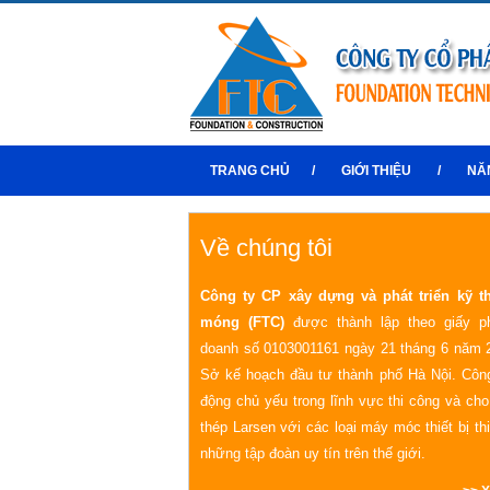
TRANG CHỦ
/
GIỚI THIỆU
/
NĂ
Về chúng tôi
Công ty CP xây dựng và phát triển kỹ t
móng (FTC)
được thành lập theo giấy p
doanh số 0103001161 ngày 21 tháng 6 năm 
Sở kế hoạch đầu tư thành phố Hà Nội. Công
động chủ yếu trong lĩnh vực thi công và ch
thép Larsen với các loại máy móc thiết bị th
những tập đoàn uy tín trên thế giới.