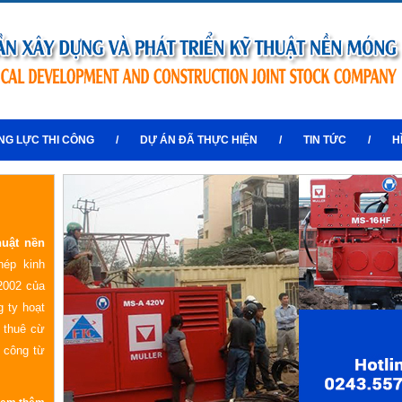
NG LỰC THI CÔNG
/
DỰ ÁN ĐÃ THỰC HIỆN
/
TIN TỨC
/
H
huật nền
hép kinh
2002 của
 ty hoạt
o thuê cừ
i công từ