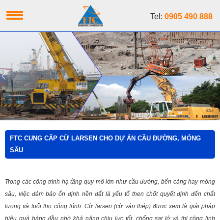
Tel:
0905 490 888
FTC CUNG CẤP CỪ LARSEN CHO DỰ ÁN CẦU ĐƯỜNG, MÓNG
SÂU
Trong các công trình hạ tầng quy mô lớn như cầu đường, bến cảng hay móng
sâu, việc đảm bảo ổn định nền đất là yếu tố then chốt quyết định đến chất
lượng và tuổi thọ công trình. Cừ larsen (cừ ván thép) được xem là giải pháp
hiệu quả hàng đầu nhờ khả năng chịu lực tốt, chống sạt lở và thi công linh