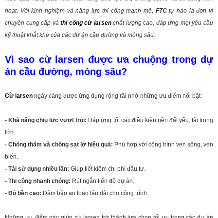
hoạt. Với kinh nghiệm và năng lực thi công mạnh mẽ,
FTC
tự hào là đơn vị
chuyên cung cấp và
thi công cừ larsen
chất lượng cao, đáp ứng mọi yêu cầu
kỹ thuật khắt khe của các dự án cầu đường và móng sâu.
Vì sao cừ larsen được ưa chuộng trong dự
án cầu đường, móng sâu?
Cừ larsen
ngày càng được ứng dụng rộng rãi nhờ những ưu điểm nổi bật:
- Khả năng chịu lực vượt trội:
Đáp ứng tốt các điều kiện nền đất yếu, tải trọng
lớn.
- Chống thấm và chống sạt lở hiệu quả:
Phù hợp với công trình ven sông, ven
biển.
- Tái sử dụng nhiều lần:
Giúp tiết kiệm chi phí đầu tư.
- Thi công nhanh chóng:
Rút ngắn tiến độ dự án.
- Độ bền cao:
Đảm bảo an toàn lâu dài cho công trình.
Những ưu điểm này giúp cừ larsen trở thành lựa chọn tối ưu trong các dự án