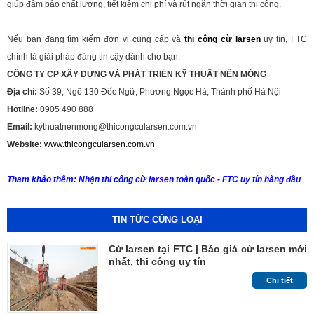
giúp đảm bảo chất lượng, tiết kiệm chi phí và rút ngắn thời gian thi công.
Nếu bạn đang tìm kiếm đơn vị cung cấp và
thi công cừ larsen
uy tín, FTC
chính là giải pháp đáng tin cậy dành cho bạn.
CÔNG TY CP XÂY DỰNG VÀ PHÁT TRIỂN KỸ THUẬT NỀN MÓNG
Địa chỉ:
Số 39, Ngõ 130 Đốc Ngữ, Phường Ngọc Hà, Thành phố Hà Nội
Hotline:
0905 490 888
Email:
kythuatnenmong@thicongcularsen.com.vn
Website:
www.thicongcularsen.com.vn
Tham khảo thêm:
Nhận thi công cừ larsen toàn quốc - FTC uy tín hàng đầu
TIN TỨC CÙNG LOẠI
Cừ larsen tại FTC | Báo giá cừ larsen mới
nhất, thi công uy tín
Chi tiết