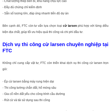
- Chất lượng thép bền bỉ, khả năng chịu lực cao
- Đầy đủ chứng chỉ kiểm định
- Sẵn số lượng lớn, đáp ứng nhanh tiến độ dự án
Bên cạnh đó, FTC còn tư vấn lựa chọn loại
cừ larsen
phù hợp với từng điều
kiện địa chất, giúp tối ưu hiệu quả thi công và chi phí đầu tư.
Dịch vụ thi công cừ larsen chuyên nghiệp tại
FTC
Không chỉ cung cấp vật tư, FTC còn triển khai dịch vụ thi công cừ larsen trọn
gói:
- Ép cừ larsen bằng máy rung hiện đại
- Thi công tường chắn đất, hố móng sâu
- Gia cố nền đất yếu cho công trình cầu đường
- Rút cừ và tái sử dụng sau thi công