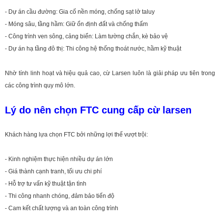
- Dự án cầu đường: Gia cố nền móng, chống sạt lở taluy
- Móng sâu, tầng hầm: Giữ ổn định đất và chống thấm
- Công trình ven sông, cảng biển: Làm tường chắn, kè bảo vệ
- Dự án hạ tầng đô thị: Thi công hệ thống thoát nước, hầm kỹ thuật
Nhờ tính linh hoạt và hiệu quả cao, cừ Larsen luôn là giải pháp ưu tiên trong
các công trình quy mô lớn.
Lý do nên chọn FTC cung cấp cừ larsen
Khách hàng lựa chọn FTC bởi những lợi thế vượt trội:
- Kinh nghiệm thực hiện nhiều dự án lớn
- Giá thành cạnh tranh, tối ưu chi phí
- Hỗ trợ tư vấn kỹ thuật tận tình
- Thi công nhanh chóng, đảm bảo tiến độ
- Cam kết chất lượng và an toàn công trình